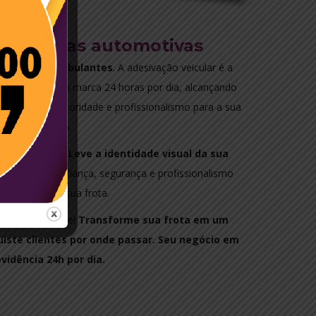
 de frotas automotivas
 outdoors ambulantes
. A adesivação veicular é a
 de divulgar sua marca 24 horas por dia, alcançando
e garantindo autoridade e profissionalismo para a sua
empresa.
 em movimento.
Leve a identidade visual da sua
avenidas.
Confiança, segurança e profissionalismo
stampados na sua frota.
a marca aparece!
Transforme sua frota em um
iste clientes por onde passar. Seu negócio em
evidência 24h por dia.