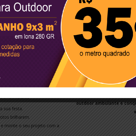
ra mídias
Adesivação
poucos minutos com nossos
Transforme sua frota em
stras e ativações de marca.
forma mais barata e eficiente
ramentas.
milhares de clientes nas ruas 
ição.
nsportar.
Logística de ponta. Marca
eis!
Celebrações que marcam
empresa para rodovias e 
ps transformam qualquer espaço
e
issional.
Enquanto você trabalha, su
os e formaturas
outdoor ambulante e conqu
a sua festa.
otos brilharem.
o e monte o seu projeto com a