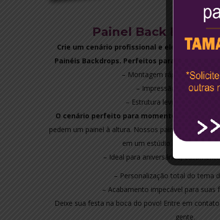
Painel Back Drop pa
Crie um cenário profissional e elegante em 
Painéis Backdrops. Perfeitos para feiras, pale
– Montagem rápida e sem fer
– Impressão em alta defin
– Estrutura leve e fácil de tra
O cenário perfeito para momentos inesquecív
pedem um painel à altura. Nossos painéis e backdro
em um estúdio fotográfico prof
– Ideal para aniversários, casament
– Personalização total do tema d
– Acabamento impecável para suas f
Deixe sua festa na boca do povo! Entre em contat
gente.