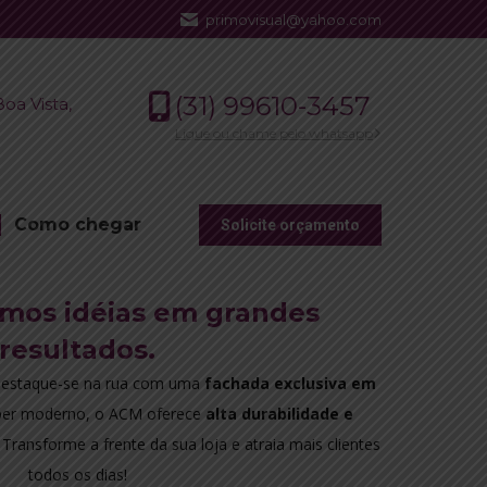
primovisual@yahoo.com
(31) 99610-3457
oa Vista,
Ligue ou chame pelo whatsapp
Como chegar
Solicite orçamento
mos idéias em grandes
resultados.
estaque-se na rua com uma
fachada exclusiva em
uper moderno, o ACM oferece
alta durabilidade e
Transforme a frente da sua loja e atraia mais clientes
todos os dias!